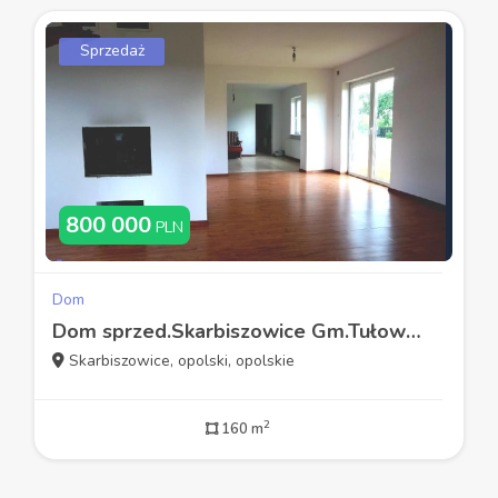
Sprzedaż
800 000
PLN
Dom
Dom sprzed.Skarbiszowice Gm.Tułowice, 20km.od Opol
Skarbiszowice, opolski, opolskie
2
160 m