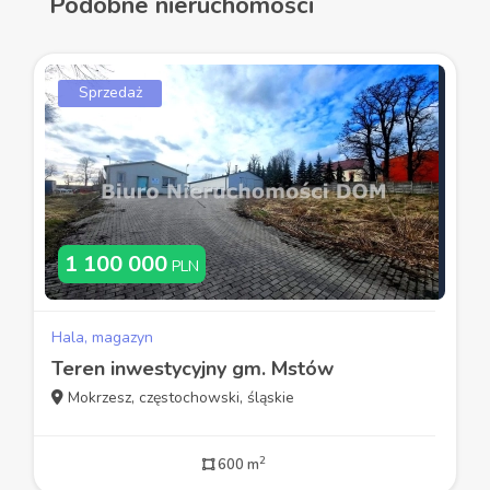
Podobne nieruchomości
Sprzedaż
1 100 000
PLN
Hala, magazyn
Teren inwestycyjny gm. Mstów
Mokrzesz, częstochowski, śląskie
2
600 m