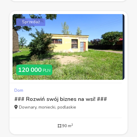
Sprzedaż
120 000
PLN
Dom
### Rozwiń swój biznes na wsi! ###
Downary, moniecki, podlaskie
2
90 m