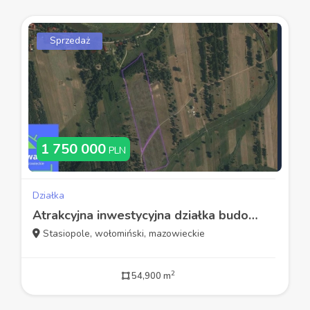
Sprzedaż
1 750 000
PLN
Działka
Atrakcyjna inwestycyjna działka budowlana, Stasiopole, gmina Dąbrówka
Stasiopole, wołomiński, mazowieckie
2
54,900 m