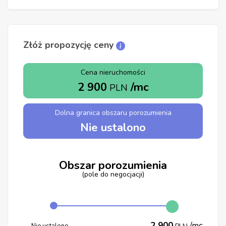
Złóż propozycję ceny
Cena nieruchomości
2 900
/mc
PLN
Dolna granica obszaru porozumienia
Nie ustalono
Obszar porozumienia
(pole do negocjacji)
2 900
/mc