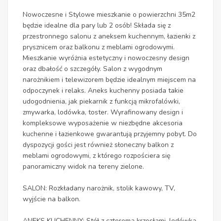
Nowoczesne i Stylowe mieszkanie o powierzchni 35m2
będzie idealne dla pary lub 2 osób! Składa się z
przestronnego salonu z aneksem kuchennym, łazienki z
prysznicem oraz balkonu z meblami ogrodowymi.
Mieszkanie wyróżnia estetyczny i nowoczesny design
oraz dbałość o szczegóły. Salon z wygodnym
narożnikiem i telewizorem będzie idealnym miejscem na
odpoczynek i relaks. Aneks kuchenny posiada takie
udogodnienia, jak piekarnik z funkcją mikrofalówki,
zmywarka, lodówka, toster. Wyrafinowany design i
kompleksowe wyposażenie w niezbędne akcesoria
kuchenne i łazienkowe gwarantują przyjemny pobyt. Do
dyspozycji gości jest również słoneczny balkon z
meblami ogrodowymi, z którego rozpościera się
panoramiczny widok na tereny zielone.
SALON: Rozkładany narożnik, stolik kawowy, TV,
wyjście na balkon.
ANEKS KUCHENNY: Stół z czterema krzesłami, lodówka,