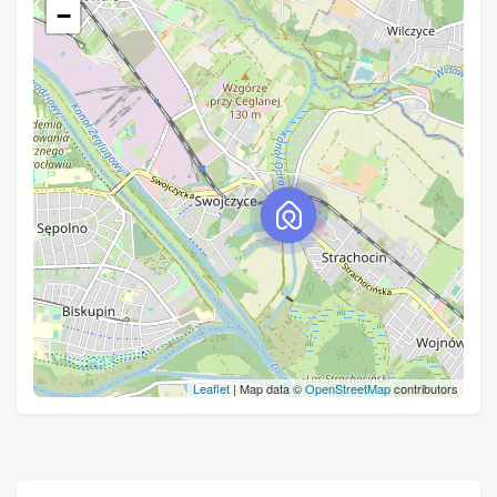
−
Leaflet
| Map data ©
OpenStreetMap
contributors