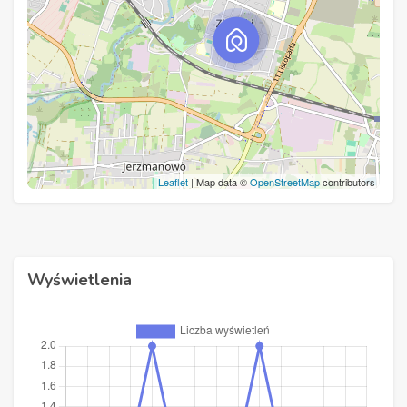
Leaflet
| Map data ©
OpenStreetMap
contributors
Wyświetlenia