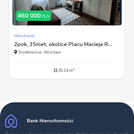
460 000
PLN
Mieszkanie
2pok, 35met, okolice Placu Macieja ROZKŁAD/PIWNICA (Wrocław)
Śródmieście, Wrocław
2
35.14 m
Bank Nieruchomości