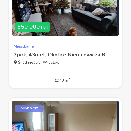
650 000
PLN
Mieszkanie
2pok, 43met, Okolice Niemcewicza BALKON/WINDA/2016 (Wrocław)
Śródmieście, Wrocław
2
43 m
Wynajem