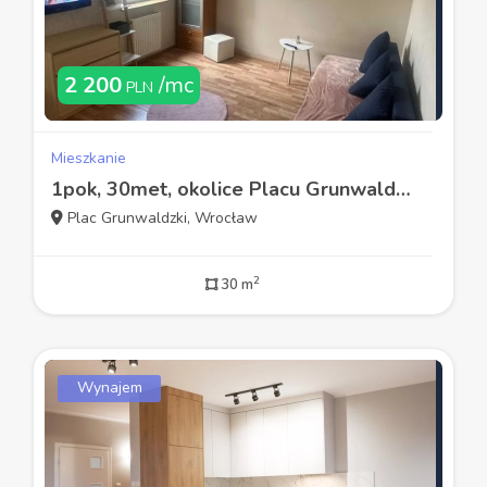
2 200
/mc
PLN
Mieszkanie
1pok, 30met, okolice Placu Grunwaldzkiego BALKON (Wrocław)
Plac Grunwaldzki, Wrocław
2
30 m
Wynajem