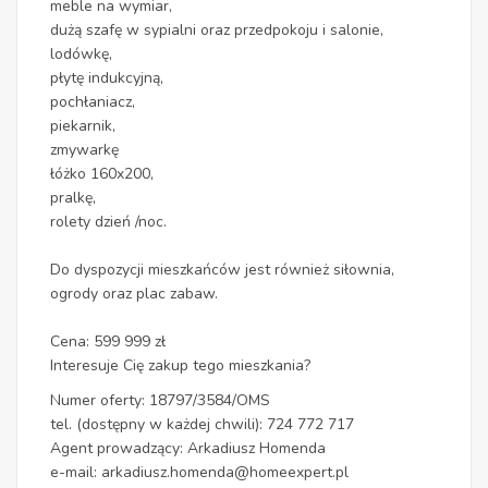
meble na wymiar,
dużą szafę w sypialni oraz przedpokoju i salonie,
lodówkę,
płytę indukcyjną,
pochłaniacz,
piekarnik,
zmywarkę
łóżko 160x200,
pralkę,
rolety dzień /noc.
Do dyspozycji mieszkańców jest również siłownia,
ogrody oraz plac zabaw.
Cena: 599 999 zł
Interesuje Cię zakup tego mieszkania?
Numer oferty: 18797/3584/OMS
tel. (dostępny w każdej chwili): 724 772 717
Agent prowadzący: Arkadiusz Homenda
e-mail: arkadiusz.homenda@homeexpert.pl