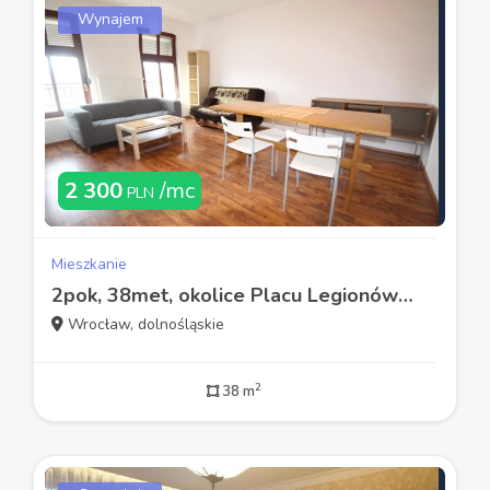
Wynajem
2 300
/mc
PLN
Mieszkanie
2pok, 38met, okolice Placu Legionów WINDA/PARKING (Wrocław)
Wrocław, dolnośląskie
2
38 m