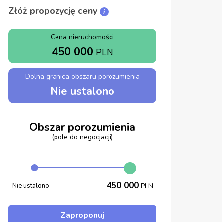
Złóż propozycję ceny
Cena nieruchomości
450 000
PLN
Dolna granica obszaru porozumienia
Nie ustalono
Obszar porozumienia
(pole do negocjacji)
450 000
Nie ustalono
PLN
Zaproponuj