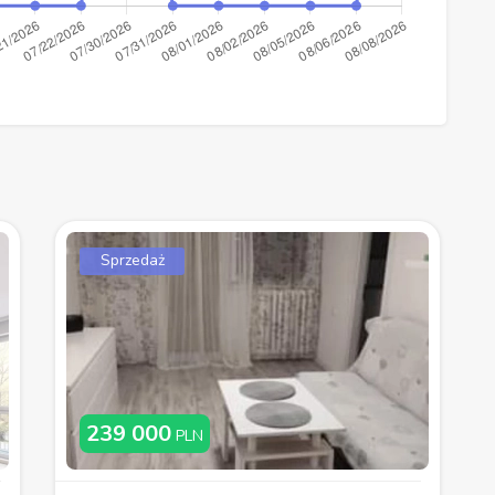
Sprzedaż
239 000
PLN