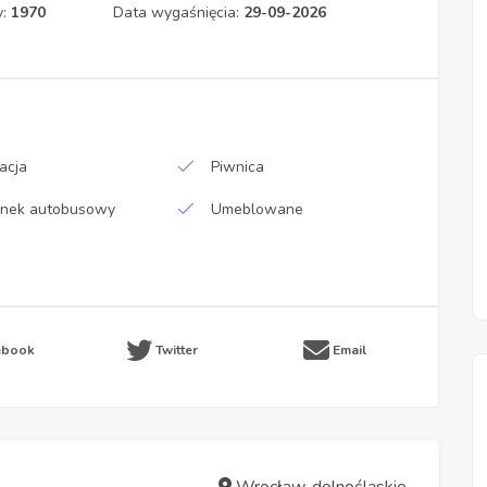
y:
1970
Data wygaśnięcia:
29-09-2026
acja
Piwnica
anek autobusowy
Umeblowane
ebook
Twitter
Email