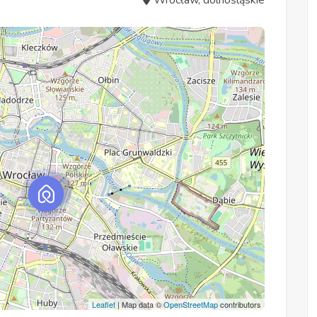
Wrocław, dolnośląskie
Leaflet
| Map data ©
OpenStreetMap
contributors