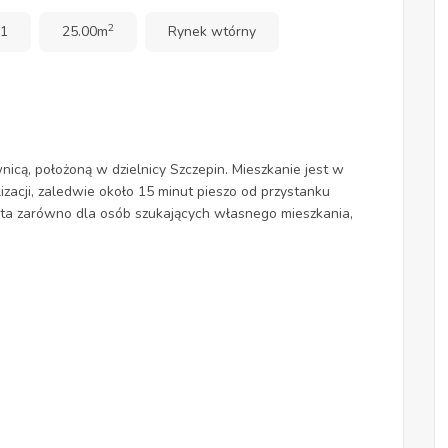
2
 1
25.00m
Rynek wtórny
icą, położoną w dzielnicy Szczepin. Mieszkanie jest w
izacji, zaledwie około 15 minut pieszo od przystanku
rta zarówno dla osób szukających własnego mieszkania,