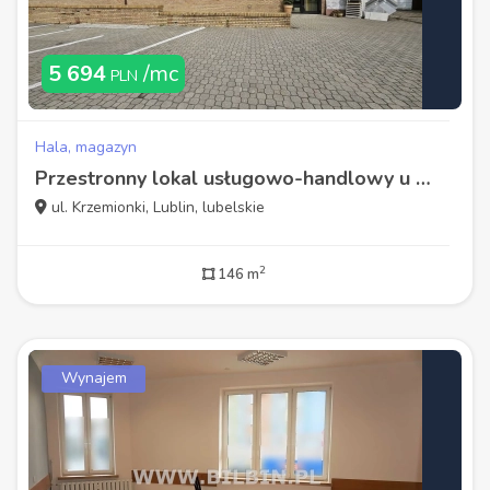
5 694
/mc
PLN
Hala, magazyn
Przestronny lokal usługowo-handlowy u zbiegu ul. Ł
ul. Krzemionki, Lublin, lubelskie
2
146 m
Wynajem