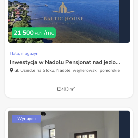
21 500
/mc
PLN
Hala, magazyn
Inwestycja w Nadolu Pensjonat nad jeziorem
ul. Osiedle na Stoku, Nadole, wejherowski, pomorskie
2
403 m
Wynajem