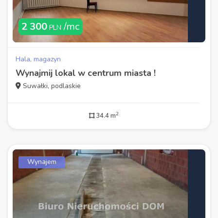
2 300
/mc
PLN
Hala, magazyn
Wynajmij lokal w centrum miasta !
Suwałki, podlaskie
2
34.4 m
Wynajem