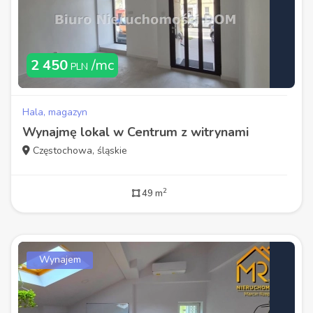
2 450
/mc
PLN
Hala, magazyn
Wynajmę lokal w Centrum z witrynami
Częstochowa, śląskie
2
49 m
Wynajem