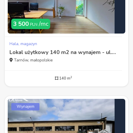
3 500
/mc
PLN
Hala, magazyn
Lokal użytkowy 140 m2 na wynajem - ul. Narutowicza
Tarnów, małopolskie
2
140 m
Wynajem