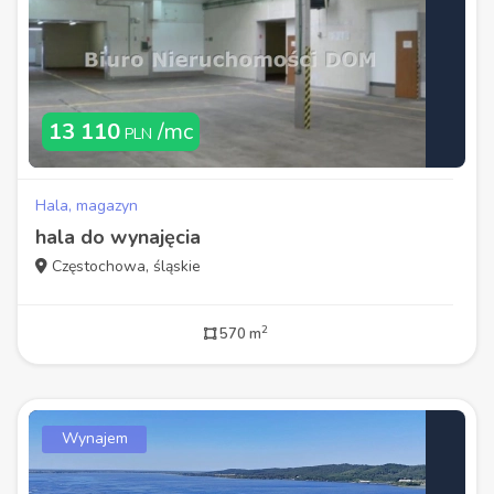
13 110
/mc
PLN
Hala, magazyn
hala do wynajęcia
Częstochowa, śląskie
2
570 m
Wynajem