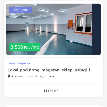
Wynajem
3 500
/mc
PLN
Hala, magazyn
Lokal pod firmę, magazyn, sklep, usługi 130m
Aleksandrów Łódzki, łódzkie
2
130 m