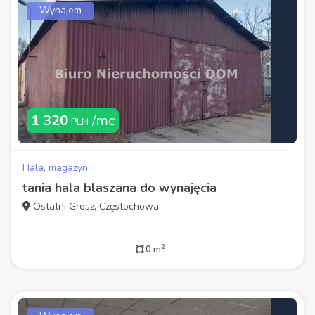
Wynajem
1 320
/mc
PLN
Hala, magazyn
tania hala blaszana do wynajęcia
Ostatni Grosz, Częstochowa
2
0 m