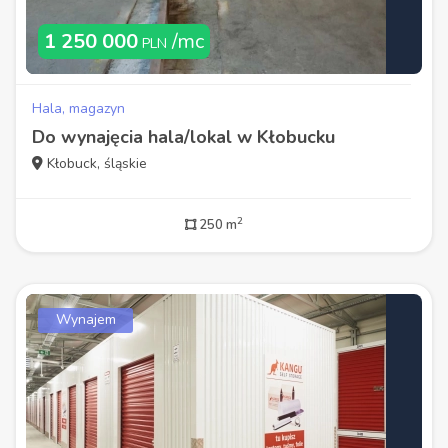
1 250 000
/mc
PLN
Hala, magazyn
Do wynajęcia hala/lokal w Kłobucku
Kłobuck, śląskie
2
250 m
Wynajem