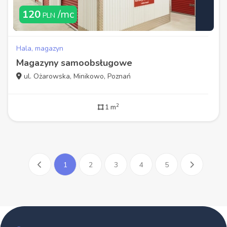
120
/mc
PLN
Hala, magazyn
Magazyny samoobsługowe
ul. Ożarowska, Minikowo, Poznań
2
1 m
1
2
3
4
5