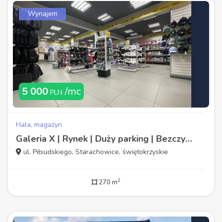
Wynajem
5 000
/mc
PLN
Hala, magazyn
Galeria X | Rynek | Duży parking | Bezczynszowy |
ul. Piłsudskiego, Starachowice, świętokrzyskie
2
270 m