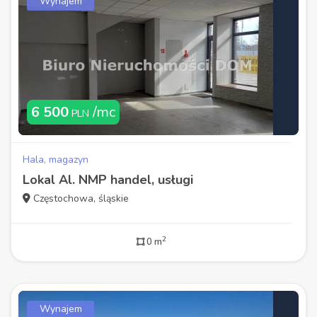
Wynajem
6 500
/mc
PLN
Hala, magazyn
Lokal Al. NMP handel, usługi
Częstochowa, śląskie
2
0 m
Wynajem