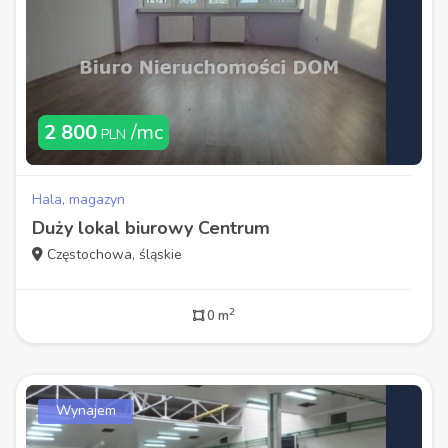
2 800
/mc
PLN
Hala, magazyn
Duży lokal biurowy Centrum
Częstochowa, śląskie
2
0 m
Wynajem