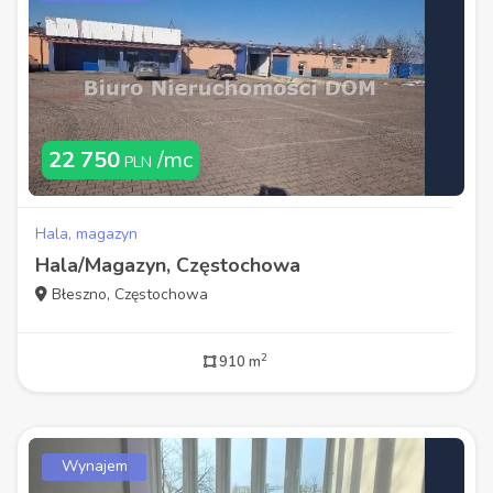
22 750
/mc
PLN
Hala, magazyn
Hala/Magazyn, Częstochowa
Błeszno, Częstochowa
2
910 m
Wynajem