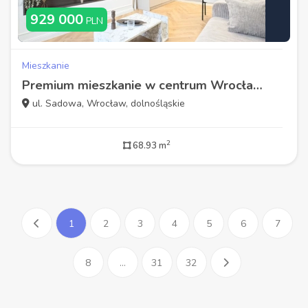
929 000
PLN
Mieszkanie
Premium mieszkanie w centrum Wrocławia
ul. Sadowa, Wrocław, dolnośląskie
2
68.93 m
1
2
3
4
5
6
7
8
...
31
32