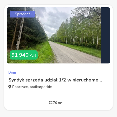
Sprzedaż
91 940
PLN
Dom
Syndyk sprzeda udział 1/2 w nieruchomości gruntowej
Ropczyce, podkarpackie
2
70 m