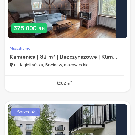
675 000
PLN
Mieszkanie
Kamienica | 82 m² | Bezczynszowe | Klimatyzacja
ul. Jagiellońska, Brwinów, mazowieckie
2
82 m
Sprzedaż