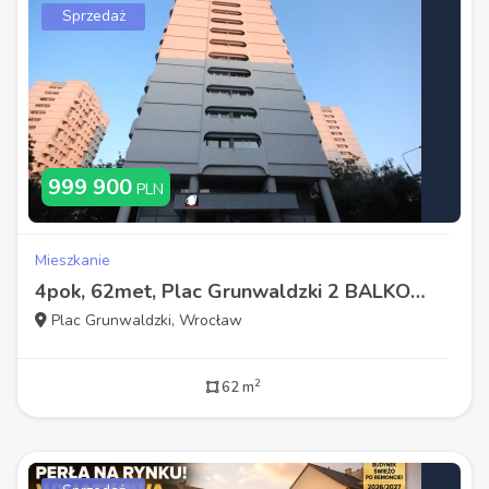
Sprzedaż
999 900
PLN
Mieszkanie
4pok, 62met, Plac Grunwaldzki 2 BALKONY/PIWNICA/2 WINDY (Wrocław)
Plac Grunwaldzki, Wrocław
2
62 m