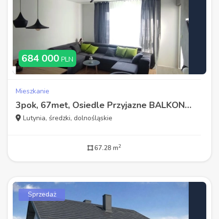
684 000
PLN
Mieszkanie
3pok, 67met, Osiedle Przyjazne BALKON/KOMÓRKA/OGRÓD/MP (Lutynia)
Lutynia, średzki, dolnośląskie
2
67.28 m
Sprzedaż