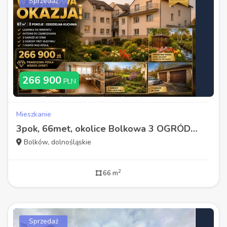
Sprzedaż
266 900
PLN
Mieszkanie
3pok, 66met, okolice Bolkowa 3 OGRÓDKI/2 GARAŻE (Wolbromek)
Bolków, dolnośląskie
2
66 m
Sprzedaż