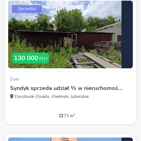
Sprzedaż
130 000
PLN
Dom
Syndyk sprzeda udział ½ w nieruchomości zabudowaną
Dorohusk-Osada, chełmski, lubelskie
2
71 m