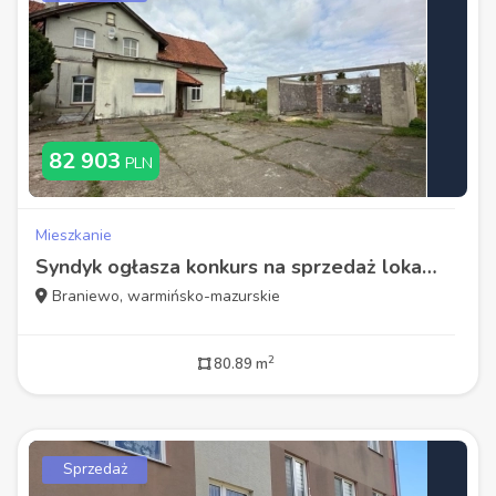
82 903
PLN
Mieszkanie
Syndyk ogłasza konkurs na sprzedaż lokalu mieszkalnego
Braniewo, warmińsko-mazurskie
2
80.89 m
Sprzedaż