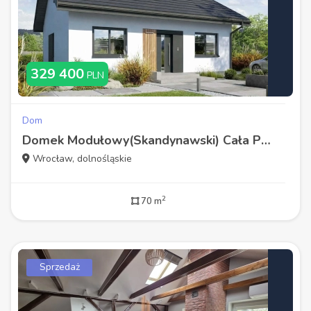
329 400
PLN
Dom
Domek Modułowy(Skandynawski) Cała Polska
Wrocław, dolnośląskie
2
70 m
Sprzedaż