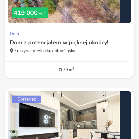
419 000
PLN
Dom
Dom z potencjałem w pięknej okolicy!
Łuczyna, oleśnicki, dolnośląskie
2
70 m
Sprzedaż