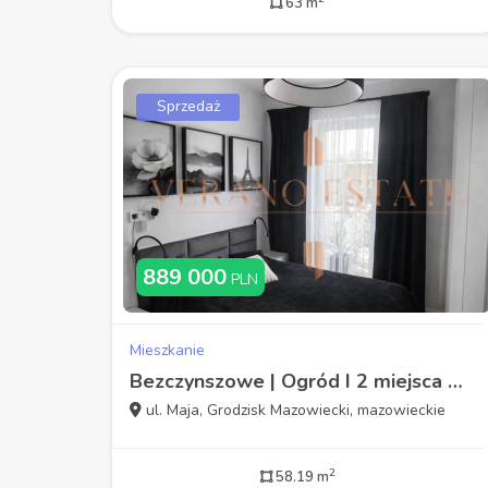
63 m
Sprzedaż
889 000
PLN
Mieszkanie
Bezczynszowe | Ogród I 2 miejsca parkingowe
ul. Maja, Grodzisk Mazowiecki, mazowieckie
2
58.19 m