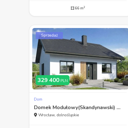
2
66 m
Sprzedaż
329 400
PLN
Dom
Domek Modułowy(Skandynawski) Cała Polska
Wrocław, dolnośląskie