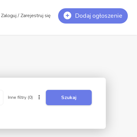
Dodaj ogłoszenie
Zaloguj / Zarejestruj się
Szukaj
Inne filtry
(0)