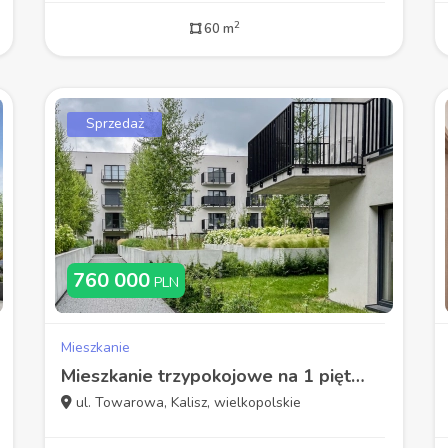
2
60 m
Sprzedaż
760 000
PLN
Mieszkanie
Mieszkanie trzypokojowe na 1 piętrze z loggią
ul. Towarowa, Kalisz, wielkopolskie