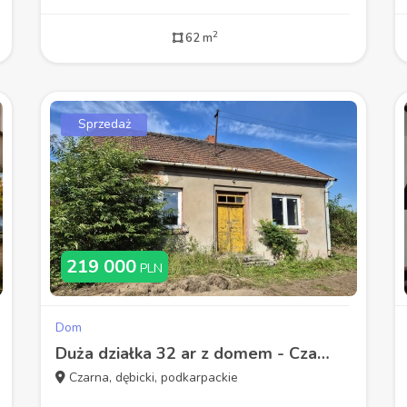
2
62 m
Sprzedaż
219 000
PLN
Dom
Duża działka 32 ar z domem - Czarna, dębicki
Czarna, dębicki, podkarpackie