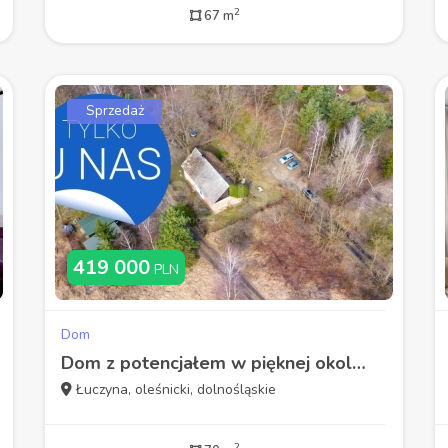
2
67 m
Sprzedaż
419 000
PLN
Dom
Dom z potencjałem w pięknej okolicy!
Łuczyna, oleśnicki, dolnośląskie
2