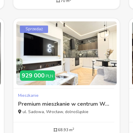
70 m
Sprzedaż
929 000
PLN
Mieszkanie
Premium mieszkanie w centrum Wrocławia
ul. Sadowa, Wrocław, dolnośląskie
2
68.93 m