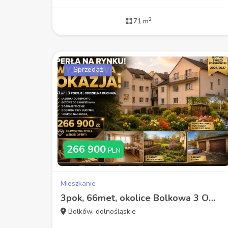
2
71 m
Sprzedaż
266 900
PLN
Mieszkanie
3pok, 66met, okolice Bolkowa 3 OGRÓDKI/2 GARAŻE (Wolbromek)
Bolków, dolnośląskie