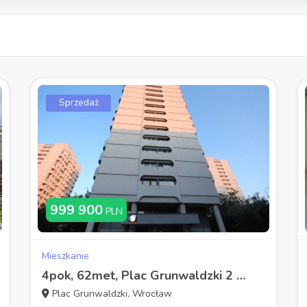
Sprzedaż
999 900
PLN
Mieszkanie
4pok, 62met, Plac Grunwaldzki 2 BALKONY/PIWNICA/2 WINDY (Wrocław)
Plac Grunwaldzki, Wrocław