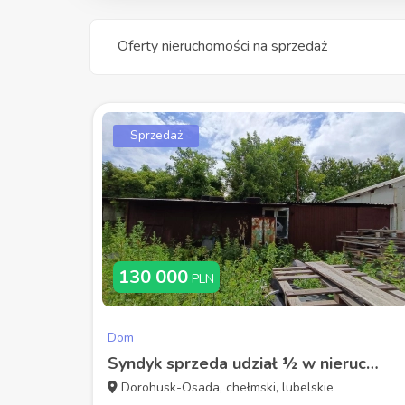
Oferty nieruchomości na sprzedaż
Sprzedaż
130 000
PLN
Dom
Syndyk sprzeda udział ½ w nieruchomości zabudowaną
Dorohusk-Osada, chełmski, lubelskie