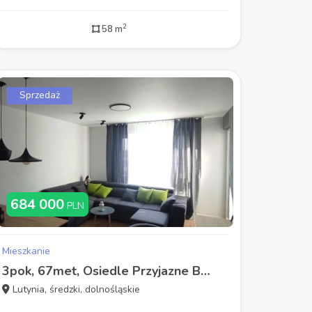
2
58 m
Sprzedaż
684 000
PLN
Mieszkanie
3pok, 67met, Osiedle Przyjazne BALKON/KOMÓRKA/OGRÓD/MP (Lutynia)
Lutynia, średzki, dolnośląskie