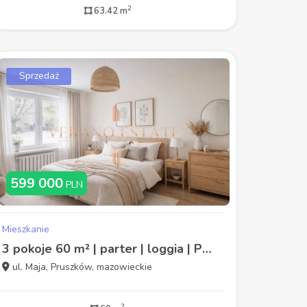
2
63.42 m
Sprzedaż
599 000
PLN
Mieszkanie
3 pokoje 60 m² | parter | loggia | Pruszków
ul. Maja, Pruszków, mazowieckie
2