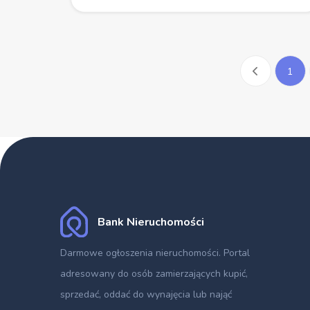
1
Bank Nieruchomości
Darmowe ogłoszenia nieruchomości
. Portal
adresowany do osób zamierzających kupić,
sprzedać, oddać do wynajęcia lub nająć