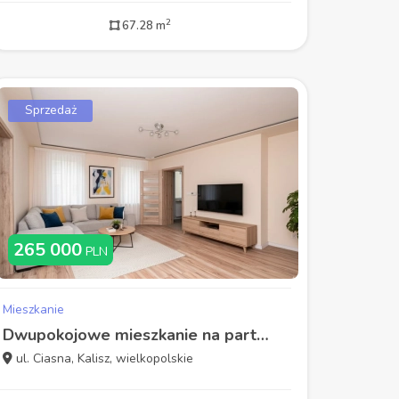
2
67.28 m
Sprzedaż
265 000
PLN
Mieszkanie
Dwupokojowe mieszkanie na parterze.
ul. Ciasna, Kalisz, wielkopolskie