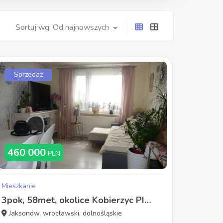
Od najnowszych
Sortuj wg:
Sprzedaż
460 000
PLN
Mieszkanie
3pok, 58met, okolice Kobierzyc PIWNICA/KOMÓRKA/OGRÓD (Jaksonów)
Jaksonów, wrocławski, dolnośląskie