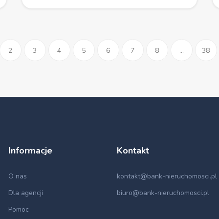
2
3
4
5
6
7
8
...
38
Informacje
Kontakt
O nas
kontakt@bank-nieruchomosci.pl
Dla agencji
biuro@bank-nieruchomosci.pl
Pomoc