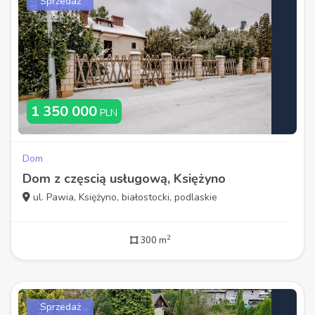
Sprzedaż
1 350 000
PLN
Dom
Dom z częscią usługową, Księżyno
ul. Pawia, Księżyno, białostocki, podlaskie
2
300 m
Sprzedaż