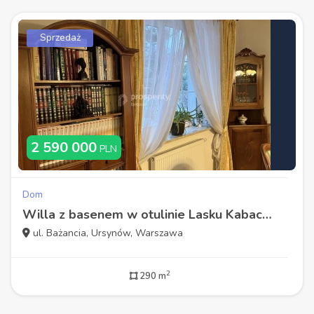
Sprzedaż
2 590 000
PLN
Dom
Willa z basenem w otulinie Lasku Kabackiego
ul. Bażancia, Ursynów, Warszawa
2
290 m