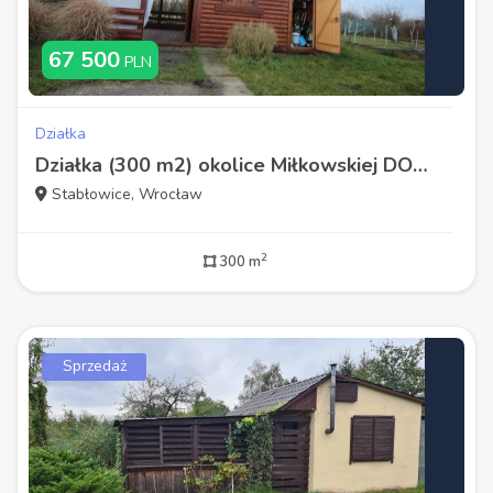
67 500
PLN
Działka
Działka (300 m2) okolice Miłkowskiej DOMEK/BASEN/MEDIA (Wrocław)
Stabłowice, Wrocław
2
300 m
Sprzedaż