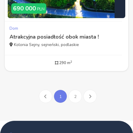
690 000
PLN
Dom
Atrakcyjna posiadłość obok miasta !
Kolonia Sejny, sejneński, podlaskie
2
290 m
1
2