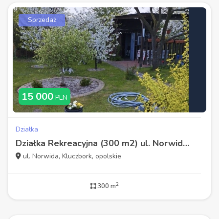
Sprzedaż
15 000
PLN
Działka
Działka Rekreacyjna (300 m2) ul. Norwida ALTANKA (Kluczbork)
ul. Norwida, Kluczbork, opolskie
2
300 m