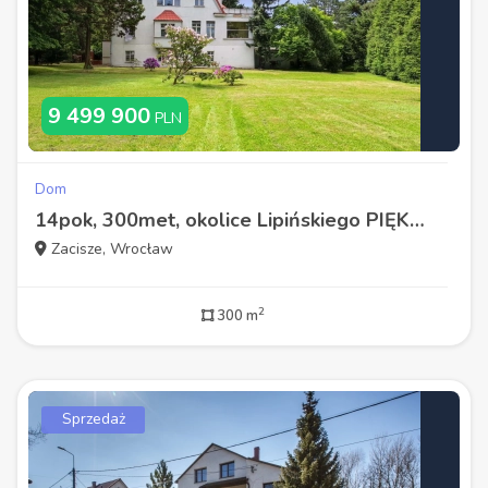
9 499 900
PLN
Dom
14pok, 300met, okolice Lipińskiego PIĘKNY OGRÓD/2 GARAŻE (Wrocław)
Zacisze, Wrocław
2
300 m
Sprzedaż