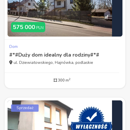
575 000
PLN
Dom
#*#Duży dom idealny dla rodziny#*#
ul. Dziewiatowskiego, Hajnówka, podlaskie
2
300 m
Sprzedaż