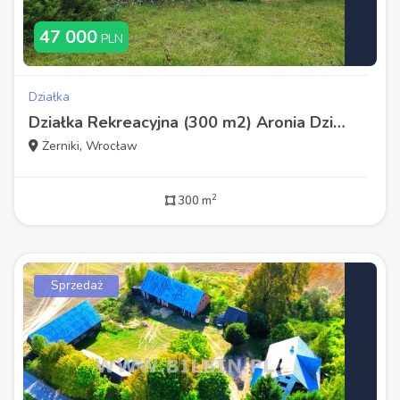
47 000
PLN
Działka
Działka Rekreacyjna (300 m2) Aronia Działkowiec DOMEK (Wrocław)
Żerniki, Wrocław
2
300 m
Sprzedaż