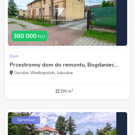
380 000
PLN
Dom
Przestronny dom do remontu, Bogdaniec, 300 mkw
Gorzów Wielkopolski, lubuskie
2
300 m
Sprzedaż